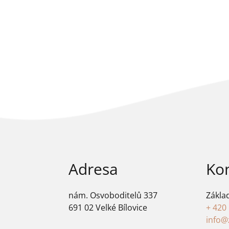
Adresa
Ko
nám. Osvoboditelů 337
Zákla
691 02 Velké Bílovice
+ 420
info@