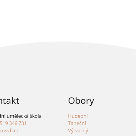
ntakt
Obory
dní umělecká škola
Hudební
 519 346 731
Taneční
zusvb.cz
Výtvarný