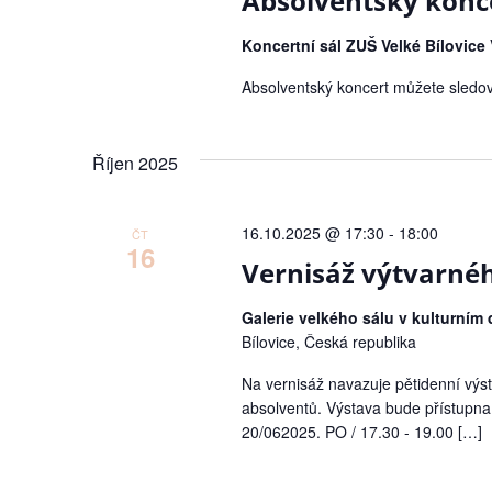
Absolventský konce
Koncertní sál ZUŠ Velké Bílovice
Absolventský koncert můžete sledo
Říjen 2025
16.10.2025 @ 17:30
-
18:00
ČT
16
Vernisáž výtvarné
Galerie velkého sálu v kulturním
Bílovice, Česká republika
Na vernisáž navazuje pětidenní výs
absolventů. Výstava bude přístupna
20/062025. PO / 17.30 - 19.00 […]