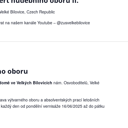
rt hudebního oboru II.
Velké Bílovice, Czech Republic
vat na našem kanále Youtube – @zusvelkebilovice
ho oboru
 domě ve Velkých Bílovicích
nám. Osvoboditelů, Velké
tava výtvarného oboru a absolventských prací letošních
 každý den od pondělní vernisáže 16/06/2025 až do pátku