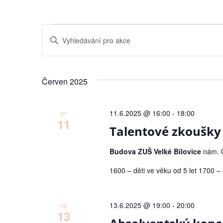
Navigace
Enter
Keyword.
pro
Search
for
Akce
hledání
by
Červen 2025
Keyword.
a
zobrazení
11.6.2025 @ 16:00
-
18:00
ST
11
Akce
Talentové zkoušky
Budova ZUŠ Velké Bílovice
nám. O
1600 – děti ve věku od 5 let 1700 –
13.6.2025 @ 19:00
-
20:00
PÁ
13