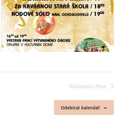
Následující
Akce
Odebírat kalendář