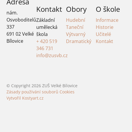
Adresa
Kontakt
Obory
O škole
nám.
Osvoboditelů
Základní
Hudební
Informace
337
umělecká
Taneční
Historie
691 02 Velké
škola
Výtvarný
Učitelé
Bílovice
+ 420 519
Dramatický
Kontakt
346 731
info@zusvb.cz
© Copyright
2026
ZUŠ Velké Bílovice
Zásady používání souborů Cookies
Vytvořil Kostyart.cz